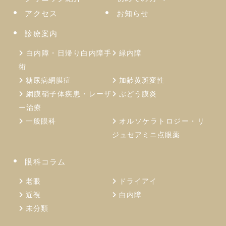
アクセス
お知らせ
診療案内
白内障・日帰り白内障手
緑内障
術
糖尿病網膜症
加齢⻩斑変性
網膜硝子体疾患・レーザ
ぶどう膜炎
ー治療
一般眼科
オルソケラトロジー・リ
ジュセアミニ点眼薬
眼科コラム
老眼
ドライアイ
近視
白内障
未分類