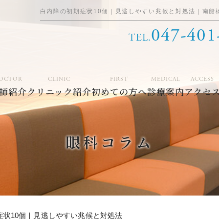
白内障の初期症状10個｜見逃しやすい兆候と対処法｜南船
047-401
TEL.
OCTOR
CLINIC
FIRST
MEDICAL
ACCESS
師紹介
クリニック紹介
初めての方へ
診療案内
アクセ
眼科コラム
症状10個｜見逃しやすい兆候と対処法