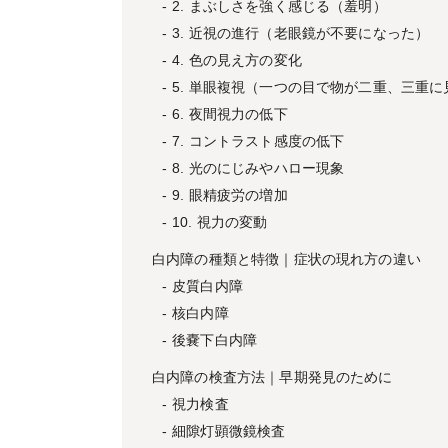
2. まぶしさを強く感じる（羞明）
3. 近視の進行（老眼鏡が不要になった）
4. 色の見え方の変化
5. 単眼複視（一つの目で物が二重、三重に
6. 夜間視力の低下
7. コントラスト感度の低下
8. 光のにじみやハロー現象
9. 眼精疲労の増加
10. 視力の変動
白内障の種類と特徴｜症状の現れ方の違い
皮質白内障
核白内障
後嚢下白内障
白内障の検査方法｜早期発見のために
視力検査
細隙灯顕微鏡検査