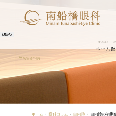
MENU
HOME
D
ホーム
医
WEB予約
ホーム
眼科コラム
白内障
白内障の初期