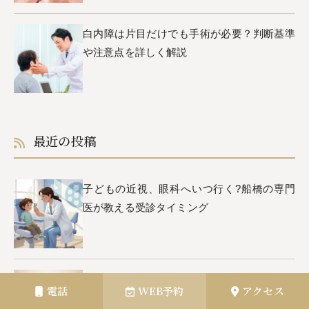
白内障は片目だけでも手術が必要？判断基準
や注意点を詳しく解説
最近の投稿
子どもの近視、眼科へいつ行く?船橋の専門
医が教える受診タイミング
ドライアイとマイボーム腺の関係〜原因から
電話
WEB予約
アクセス
治療法まで徹底解説