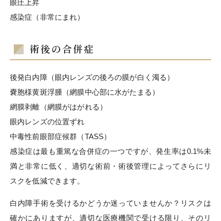
眼圧上昇
感染症（非常にまれ）
術後の合併症
後発白内障（眼内レンズの後ろの膜が白く濁る）
嚢胞様黄斑浮腫（網膜中心部に水がたまる）
網膜剥離（網膜がはがれる）
眼内レンズの位置ずれ
中毒性前眼部症候群（TASS）
感染症は最も重篤な合併症の一つですが、発生率は0.1%未
満と非常に低く、適切な術前・術後管理によってさらにリ
スクを低減できます。
白内障手術を受けるかどうか迷っていませんか？リスクは
確かにありますが、適切な医療機関で受ける限り、そのリ