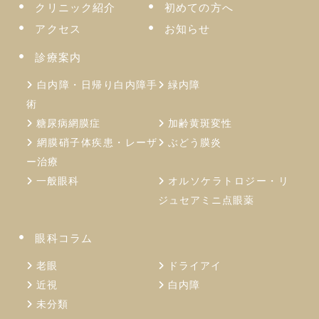
クリニック紹介
初めての方へ
アクセス
お知らせ
診療案内
白内障・日帰り白内障手
緑内障
術
糖尿病網膜症
加齢⻩斑変性
網膜硝子体疾患・レーザ
ぶどう膜炎
ー治療
一般眼科
オルソケラトロジー・リ
ジュセアミニ点眼薬
眼科コラム
老眼
ドライアイ
近視
白内障
未分類