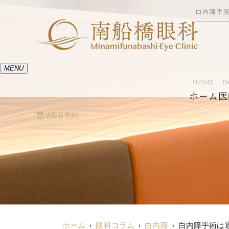
白内障手
MENU
HOME
D
ホーム
医
WEB予約
ホーム
眼科コラム
白内障
白内障手術は