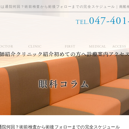
術は通院何回？術前検査から術後フォローまでの完全スケジュール｜南船
047-401
TEL.
OCTOR
CLINIC
FIRST
MEDICAL
ACCESS
師紹介
クリニック紹介
初めての方へ
診療案内
アクセ
眼科コラム
通院何回？術前検査から術後フォローまでの完全スケジュール